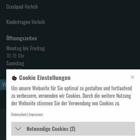
Crashpad-Verleih
Kindertragen-Verleih
Öffnungszeiten
Montag bis Freitag
10-19 Uhr
Samstag
10-18 Uhr
×
Cookie Einstellungen
VERTRAG WIDERRUFEN
Um unsere Webseite für Sie optimal zu gestalten und fortlaufend
zu verbessern, verwenden wir Cookies. Durch die weitere Nutzung
Alle Preise verstehen sich inklusive Mehrwertsteuer und
zzgl. Versand
der Webseite stimmen Sie der Verwendung von Cookies zu.
Datenschutz
Impressum
GELD ZURÜCK
Notwendige Cookies (2)
UMTAUSCH INNERHALB 14 TAGEN