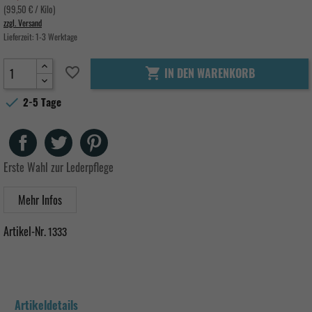
(99,50 € / Kilo)
zzgl. Versand
Lieferzeit:
1-3 Werktage
favorite_border
IN DEN WARENKORB


2-5 Tage
Teilen
Tweet
Pinterest
Erste Wahl zur Lederpflege
Mehr Infos
Artikel-Nr.
1333
Artikeldetails