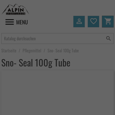


favorite_border
shopping_cart
MENU

Startseite
Pflegemittel
Sno- Seal 100g Tube
Sno- Seal 100g Tube