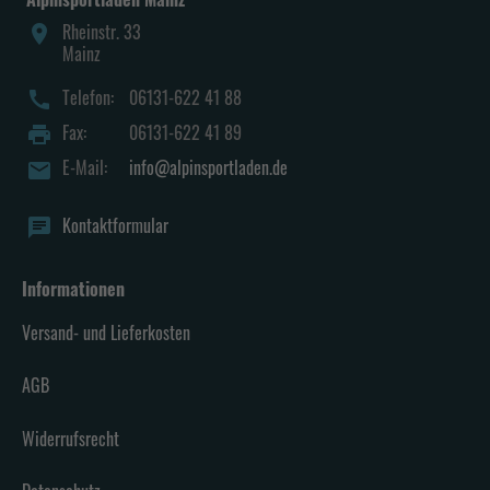
Rheinstr. 33
place
Mainz
Telefon:
06131-622 41 88
call
Fax:
06131-622 41 89
print
E-Mail:
info@alpinsportladen.de
mail
Kontaktformular
chat
Informationen
Versand- und Lieferkosten
AGB
Widerrufsrecht