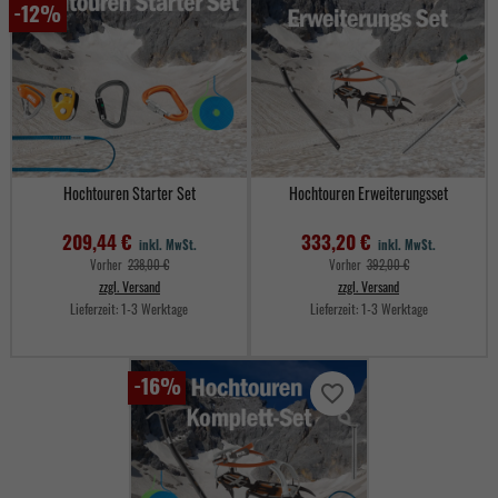
-12%
Hochtouren Starter Set
Hochtouren Erweiterungsset
209,44 €
333,20 €
inkl. MwSt.
inkl. MwSt.
Verkaufspreis
Verkaufspreis
Vorher
238,00 €
Vorher
392,00 €
zzgl. Versand
zzgl. Versand
Lieferzeit:
1-3 Werktage
Lieferzeit:
1-3 Werktage
Preis
Preis
-16%
favorite_border