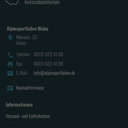
Alpinsportladen Mainz
Rheinstr. 33
place
Mainz
Telefon:
06131-622 41 88
call
Fax:
06131-622 41 89
print
E-Mail:
info@alpinsportladen.de
mail
Kontaktformular
chat
Informationen
Versand- und Lieferkosten