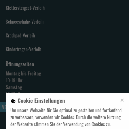
Klettersteigset-Verleih
Schneeschuhe-Verleih
Crashpad-Verleih
Kindertragen-Verleih
Öffnungszeiten
Montag bis Freitag
10-19 Uhr
Samstag
10-18 Uhr
×
Cookie Einstellungen
VERTRAG WIDERRUFEN
Um unsere Webseite für Sie optimal zu gestalten und fortlaufend
zu verbessern, verwenden wir Cookies. Durch die weitere Nutzung
Alle Preise verstehen sich inklusive Mehrwertsteuer und
zzgl. Versand
der Webseite stimmen Sie der Verwendung von Cookies zu.