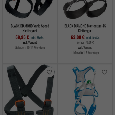
BLACK DIAMOND Vario Speed
BLACK DIAMOND Momentum 4S
Klettergurt
Klettergurt
59,95 €
63,00 €
inkl. MwSt.
inkl. MwSt.
zzgl. Versand
Verkaufspreis
Vorher
70,00 €
Lieferzeit:
10-14 Werktage
zzgl. Versand
Lieferzeit:
1-3 Werktage
Preis
Preis
favorite_border
favorite_border