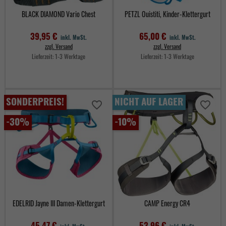
BLACK DIAMOND Vario Chest
PETZL Ouistiti, Kinder-Klettergurt
39,95 €
65,00 €
inkl. MwSt.
inkl. MwSt.
zzgl. Versand
zzgl. Versand
Lieferzeit:
1-3 Werktage
Lieferzeit:
1-3 Werktage
Preis
Preis
SONDERPREIS!
NICHT AUF LAGER
favorite_border
favorite_border
-30%
-10%
EDELRID Jayne III Damen-Klettergurt
CAMP Energy CR4
45,47 €
53,96 €