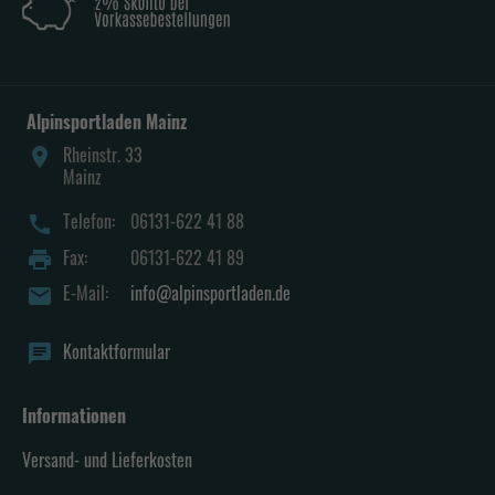
Alpinsportladen Mainz
Rheinstr. 33
place
Mainz
Telefon:
06131-622 41 88
call
Fax:
06131-622 41 89
print
E-Mail:
info@alpinsportladen.de
mail
Kontaktformular
chat
Informationen
Versand- und Lieferkosten