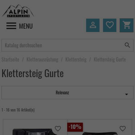


favorite_border
shopping_cart
MENU

Startseite
Kletterausrüstung
Klettersteig
Klettersteig Gurte
Klettersteig Gurte
Relevanz

1 - 16 von 16 Artikel(n)
-10%
favorite_border
favorite_border