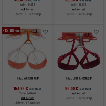
inkl. MwSt.
inkl. MwSt.
Verkaufspreis
Verkaufspreis
Vorher
64,95 €
Vorher
59,95 €
zzgl. Versand
zzgl. Versand
Lieferzeit:
10-14 Werktage
Lieferzeit:
10-14 Werktage
Preis
Preis
-13,89%
favorite_border
favorite_border
PETZL Whisper Gurt
PETZL Luna Klettergurt
154,95 €
95,00 €
inkl. MwSt.
inkl. MwSt.
Verkaufspreis
zzgl. Versand
Vorher
179,95 €
zzgl. Versand
Lieferzeit:
10-14 Werktage
Lieferzeit:
1-3 Werktage
Preis