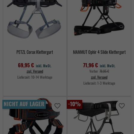
PETZL Corax Klettergurt
MAMMUT Ophir 4 Slide Klettergurt
69,95 €
71,96 €
inkl. MwSt.
inkl. MwSt.
zzgl. Versand
Verkaufspreis
Vorher
79,95 €
Lieferzeit:
10-14 Werktage
zzgl. Versand
Lieferzeit:
1-3 Werktage
Preis
Preis
NICHT AUF LAGER
-10%
favorite_border
favorite_border