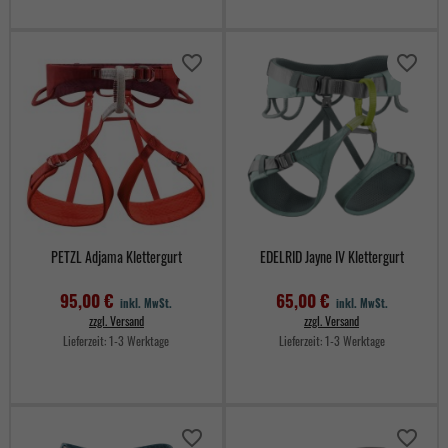
Preis
favorite_border
favorite_border
PETZL Adjama Klettergurt
EDELRID Jayne IV Klettergurt
95,00 €
65,00 €
inkl. MwSt.
inkl. MwSt.
zzgl. Versand
zzgl. Versand
Lieferzeit:
1-3 Werktage
Lieferzeit:
1-3 Werktage
Preis
Preis
favorite_border
favorite_border