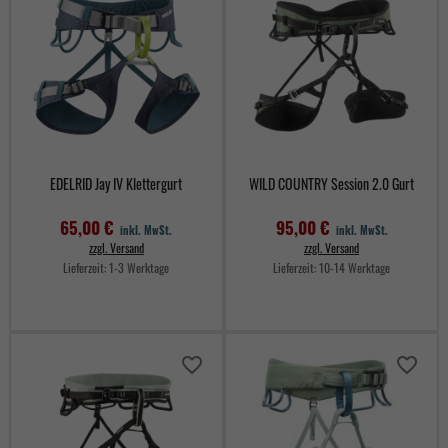
EDELRID Jay IV Klettergurt
WILD COUNTRY Session 2.0 Gurt
65,00 €
95,00 €
inkl. MwSt.
inkl. MwSt.
zzgl. Versand
zzgl. Versand
Lieferzeit:
1-3 Werktage
Lieferzeit:
10-14 Werktage
Preis
Preis
favorite_border
favorite_border