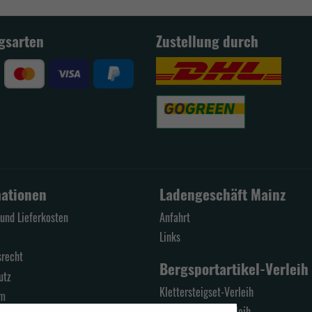
gsarten
Zustellung durch
mationen
Ladengeschäft Mainz
und Lieferkosten
Anfahrt
Links
srecht
Bergsportartikel-Verleih
utz
Klettersteigset-Verleih
um
Schneeschuhe-Verleih