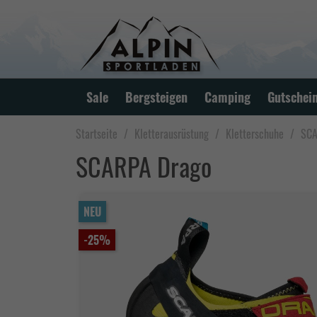
Sale
Bergsteigen
Camping
Gutschei
Startseite
Kletterausrüstung
Kletterschuhe
SCA
SCARPA Drago
NEU
-25%