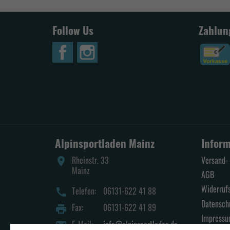
Follow Us
Zahlun
Alpinsportladen Mainz
Infor
Rheinstr. 33
Versand- 
place
Mainz
AGB
Widerruf
Telefon:
06131-622 41 88
call
Datensch
Fax:
06131-622 41 89
print
Impress
E-Mail:
info@alpinsportladen.de
mail