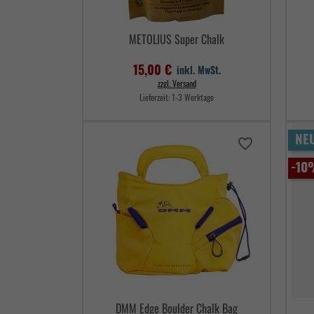
METOLIUS Super Chalk
15,00 €
inkl. MwSt.
zzgl. Versand
Lieferzeit:
1-3 Werktage
Preis
NE
favorite_border
-10
DMM Edge Boulder Chalk Bag