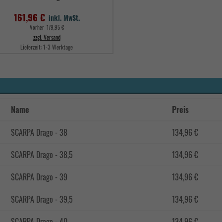
161,96 €
inkl. MwSt.
Verkaufspreis
Vorher
179,95 €
zzgl. Versand
Lieferzeit:
1-3 Werktage
Preis
Name
Preis
SCARPA Drago - 38
134,96 €
SCARPA Drago - 38,5
134,96 €
SCARPA Drago - 39
134,96 €
SCARPA Drago - 39,5
134,96 €
SCARPA Drago - 40
134,96 €