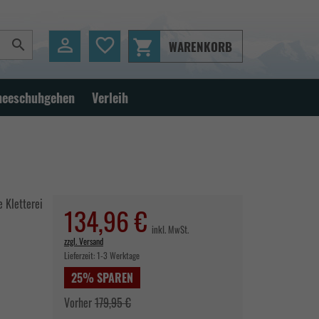

favorite_border
shopping_cart

WARENKORB
neeschuhgehen
Verleih
 Kletterei
134,96 €
inkl. MwSt.
zzgl. Versand
Lieferzeit:
1-3 Werktage
25% SPAREN
Vorher
179,95 €