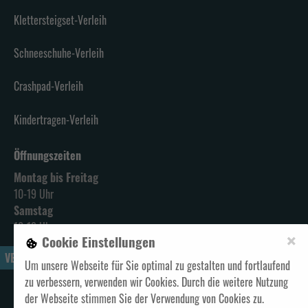
Klettersteigset-Verleih
Schneeschuhe-Verleih
Crashpad-Verleih
Kindertragen-Verleih
Öffnungszeiten
Montag bis Freitag
10-19 Uhr
Samstag
10-18 Uhr
×
Cookie Einstellungen
VERTRAG WIDERRUFEN
Um unsere Webseite für Sie optimal zu gestalten und fortlaufend
zu verbessern, verwenden wir Cookies. Durch die weitere Nutzung
Alle Preise verstehen sich inklusive Mehrwertsteuer und
zzgl. Versand
der Webseite stimmen Sie der Verwendung von Cookies zu.