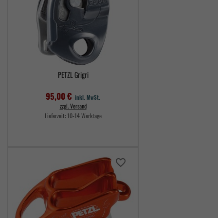
PETZL Grigri
95,00 €
inkl. MwSt.
zzgl. Versand
Lieferzeit:
10-14 Werktage
Preis
favorite_border