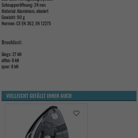
Schnapperöffnung: 24 mm
Material: Aluminium, eloxiert
Gewicht: 90 g
Normen: CE EN 362, EN 12275
Bruchlast:
längs: 27 kN
offen: 8 kN
quer: 8 kN
VIELLEICHT GEFÄLLT IHNEN AUCH
favorite_border