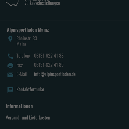
Alpinsportladen Mainz
Rheinstr. 33
place
Mainz
Telefon:
06131-622 41 88
call
Fax:
06131-622 41 89
print
E-Mail:
info@alpinsportladen.de
mail
Kontaktformular
chat
Informationen
Versand- und Lieferkosten