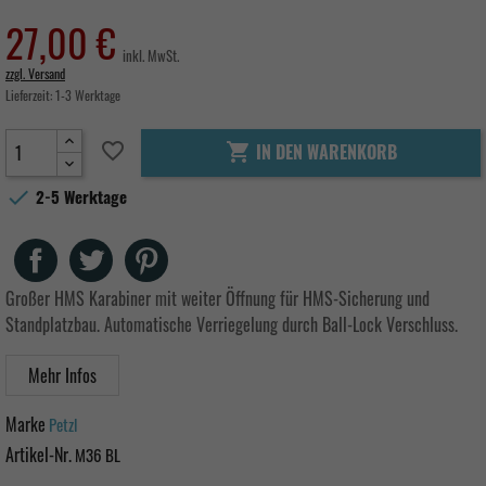
27,00 €
inkl. MwSt.
zzgl. Versand
Lieferzeit:
1-3 Werktage
favorite_border
IN DEN WARENKORB


2-5 Werktage
Teilen
Tweet
Pinterest
Großer HMS Karabiner mit weiter Öffnung für HMS-Sicherung und
Standplatzbau. Automatische Verriegelung durch Ball-Lock Verschluss.
Mehr Infos
Marke
Petzl
Artikel-Nr.
M36 BL