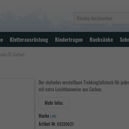
ne
Kletterausrüstung
Kindertragen
Rucksäcke
Sch
kalu FX Carbon
Der stufenlos verstellbare Trekkingfaltstock für jed
mit extra Leichtbauweise aus Carbon.
Mehr Infos
Marke
Leki
Artikel-Nr.
65220621