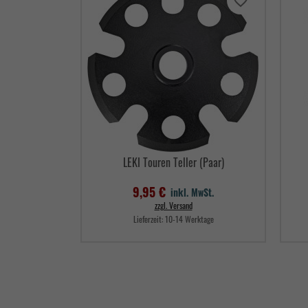
favorite_border
LEKI Touren Teller (Paar)
9,95 €
inkl. MwSt.
zzgl. Versand
Lieferzeit:
10-14 Werktage
Preis