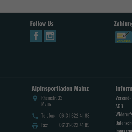
Follow Us
Zahlun
Alpinsportladen Mainz
Infor
Rheinstr. 33
Versand- 
place
Mainz
AGB
Widerruf
Telefon:
06131-622 41 88
call
Datensch
Fax:
06131-622 41 89
print
Impress