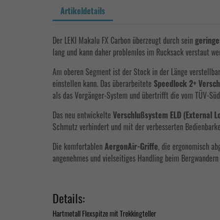
Artikeldetails
Der LEKI Makalu FX Carbon überzeugt durch sein
gering
lang und kann daher problemlos im Rucksack verstaut we
Am oberen Segment ist der Stock in der Länge verstellba
einstellen kann. Das überarbeitete
Speedlock 2+ Versc
als das Vorgänger-System und übertrifft die vom TÜV-Süd
Das neu entwickelte
Verschlußsystem ELD (External L
Schmutz verhindert und mit der verbesserten Bedienbarkei
Die komfortablen
AergonAir-Griffe
, die ergonomisch ab
angenehmes und vielseitiges Handling beim Bergwandern 
Details:
Hartmetall Flexspitze mit Trekkingteller