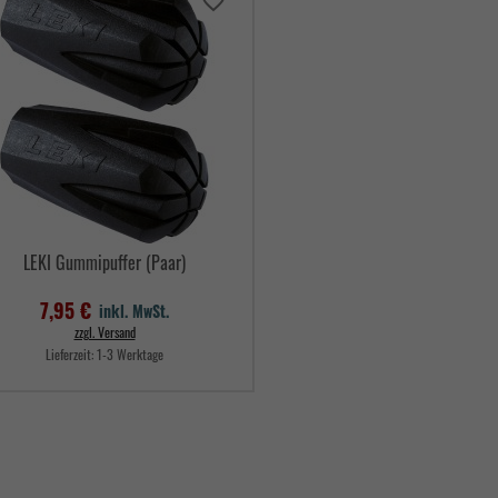
favorite_border
LEKI Gummipuffer (Paar)
7,95 €
inkl. MwSt.
zzgl. Versand
Lieferzeit:
1-3 Werktage
Preis