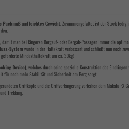
es Packmaß
und
leichtes Gewicht
. Zusammengefaltet ist der Stock ledig
rden.
r, damit man bei längeren Bergauf- oder Bergab-Passagen immer die optima
hluss-System
wurde in der Haltekraft verbessert und schließt nun noch zuve
 geforderte Mindesthaltekraft um ca. 30kg!
ocking Device)
, welches durch seine spezielle Konstruktion das Eindringen
t für noch mehr Stabilität und Sicherheit am Berg sorgt.
gerundeten Griffköpfe und die Griffverlängerung verleihen dem Makalu FX C
und Trekking.