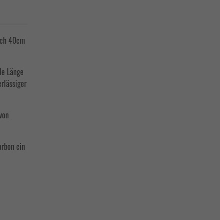
lich 40cm
le Länge
rlässiger
 von
arbon ein