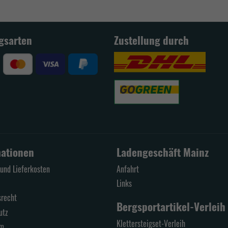
gsarten
Zustellung durch
mationen
Ladengeschäft Mainz
und Lieferkosten
Anfahrt
Links
srecht
Bergsportartikel-Verleih
utz
Klettersteigset-Verleih
um