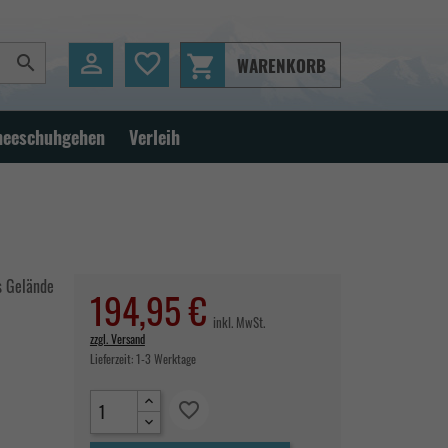

favorite_border
shopping_cart

WARENKORB
neeschuhgehen
Verleih
es Gelände
194,95 €
inkl. MwSt.
zzgl. Versand
Lieferzeit:
1-3 Werktage
favorite_border