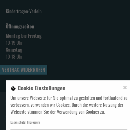
Kindertragen-Verleih
Öffnungszeiten
Montag bis Freitag
10-19 Uhr
Samstag
10-18 Uhr
VERTRAG WIDERRUFEN
×
Alle Preise verstehen sich inklusive Mehrwertsteuer und
zzgl. Versand
Cookie Einstellungen
Um unsere Webseite für Sie optimal zu gestalten und fortlaufend zu
GELD ZURÜCK
verbessern, verwenden wir Cookies. Durch die weitere Nutzung der
Webseite stimmen Sie der Verwendung von Cookies zu.
UMTAUSCH INNERHALB 14 TAGEN
Datenschutz
Impressum