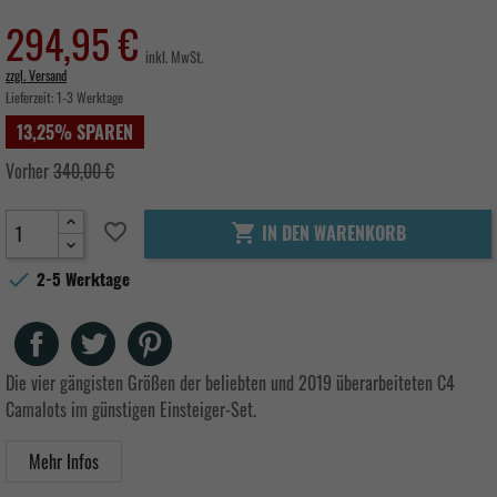
294,95 €
inkl. MwSt.
zzgl. Versand
Lieferzeit:
1-3 Werktage
13,25% SPAREN
Vorher
340,00 €
favorite_border
IN DEN WARENKORB


2-5 Werktage
Teilen
Tweet
Pinterest
Die vier gängisten Größen der beliebten und 2019 überarbeiteten C4
Camalots im günstigen Einsteiger-Set.
Mehr Infos