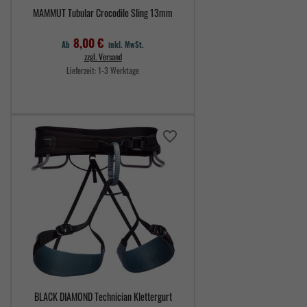
MAMMUT Tubular Crocodile Sling 13mm
8,00 €
Ab
inkl. MwSt.
zzgl. Versand
Lieferzeit:
1-3 Werktage
Preis
favorite_border
BLACK DIAMOND Technician Klettergurt