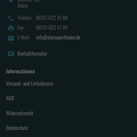
Mainz
Telefon:
06131-622 41 88
call
Fax:
06131-622 41 89
print
E-Mail:
info@alpinsportladen.de
mail
Kontaktformular
chat
Informationen
Versand- und Lieferkosten
AGB
Widerrufsrecht
Datenschutz