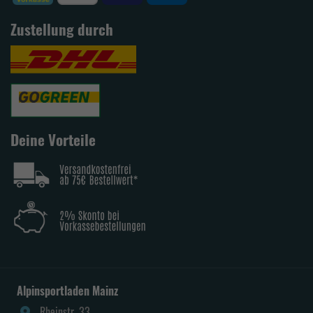
Zustellung durch
Deine Vorteile
Alpinsportladen Mainz
Rheinstr. 33
place