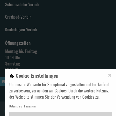
Schneeschuhe-Verleih
Crashpad-Verleih
Kindertragen-Verleih
Öffnungszeiten
Montag bis Freitag
10-19 Uhr
Samstag
10-18 Uhr
×
Cookie Einstellungen
VERTRAG WIDERRUFEN
Um unsere Webseite für Sie optimal zu gestalten und fortlaufend
zu verbessern, verwenden wir Cookies. Durch die weitere Nutzung
Alle Preise verstehen sich inklusive Mehrwertsteuer und
zzgl. Versand
der Webseite stimmen Sie der Verwendung von Cookies zu.
Datenschutz
Impressum
GELD ZURÜCK