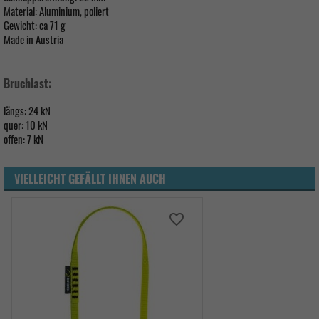
Material: Aluminium, poliert
Gewicht: ca 71 g
Made in Austria
Bruchlast:
längs: 24 kN
quer: 10 kN
offen: 7 kN
VIELLEICHT GEFÄLLT IHNEN AUCH
favorite_border