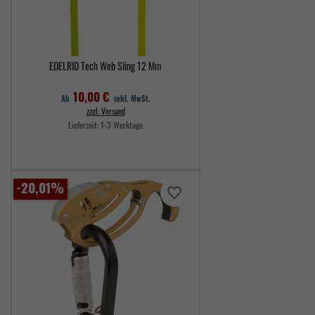
EDELRID Tech Web Sling 12 Mm
10,00 €
Ab
inkl. MwSt.
zzgl. Versand
Lieferzeit:
1-3 Werktage
Preis
-20,01%
favorite_border