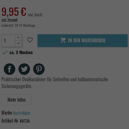
9,95 €
inkl. MwSt.
zzgl. Versand
Lieferzeit:
10-14 Werktage
favorite_border
IN DEN WARENKORB


ca. 3 Wochen
Teilen
Tweet
Pinterest
Praktischer Ovalkarabiner für Seilrollen und halbautomatische
Sicherungsgeräte.
Mehr Infos
Marke
AustriAlpin
Artikel-Nr.
KA13A