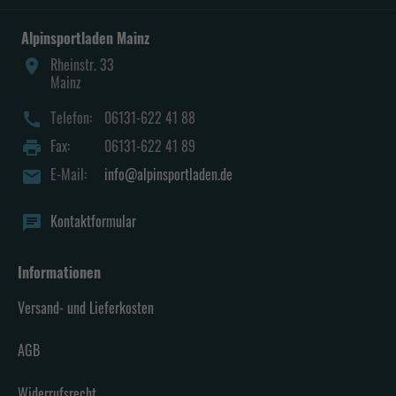
Alpinsportladen Mainz
Rheinstr. 33
place
Mainz
Telefon:
06131-622 41 88
call
Fax:
06131-622 41 89
print
E-Mail:
info@alpinsportladen.de
mail
Kontaktformular
chat
Informationen
Versand- und Lieferkosten
AGB
Widerrufsrecht