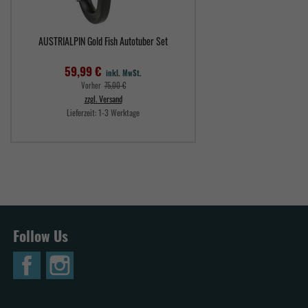
AUSTRIALPIN Gold Fish Autotuber Set
59,99 €
inkl. MwSt.
Verkaufspreis
Vorher
75,00 €
zzgl. Versand
Lieferzeit:
1-3 Werktage
Preis
Follow Us