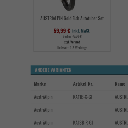
AUSTRIALPIN Gold Fish Autotuber Set
59,99 €
inkl. MwSt.
Verkaufspreis
Vorher
75,00 €
zzgl. Versand
Lieferzeit:
1-3 Werktage
Preis
ANDERE VARIANTEN
Marke
Artikel-Nr.
Name
AustriAlpin
KA11B-X-GI
AUSTRIA
AustriAlpin
AUSTRIA
AustriAlpin
KA13B-R-GI
AUSTRIA