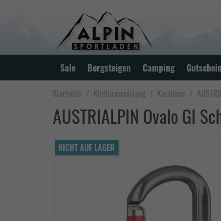
Sale
Bergsteigen
Camping
Gutschei
Startseite
Kletterausrüstung
Karabiner
AUSTRIA
AUSTRIALPIN Ovalo GI Sc
NICHT AUF LAGER