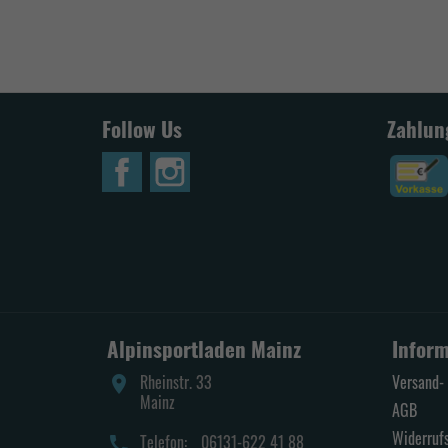
Follow Us
Zahlun
Alpinsportladen Mainz
Infor
Rheinstr. 33
Versand- 
place
Mainz
AGB
Widerruf
Telefon:
06131-622 41 88
call