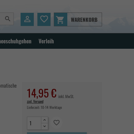

favorite_border
shopping_cart

WARENKORB
neeschuhgehen
Verleih
tomatische
14,95 €
inkl. MwSt.
zzgl. Versand
Lieferzeit:
10-14 Werktage
favorite_border