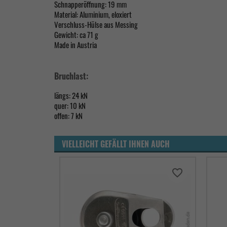
Schnapperöffnung: 19 mm
Material: Aluminium, eloxiert
Verschluss-Hülse aus Messing
Gewicht: ca 71 g
Made in Austria
Bruchlast:
längs: 24 kN
quer: 10 kN
offen: 7 kN
VIELLEICHT GEFÄLLT IHNEN AUCH
favorite_border