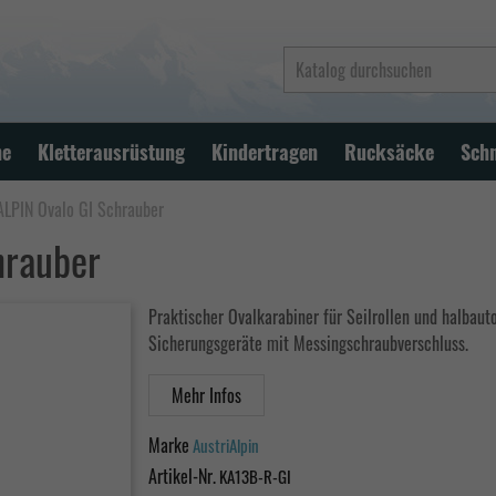
ne
Kletterausrüstung
Kindertragen
Rucksäcke
Sch
LPIN Ovalo GI Schrauber
hrauber
Praktischer Ovalkarabiner für Seilrollen und halbau
Sicherungsgeräte mit Messingschraubverschluss.
Mehr Infos
Marke
AustriAlpin
Artikel-Nr.
KA13B-R-GI