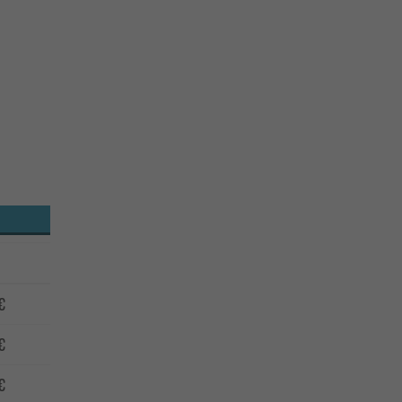
€
€
€