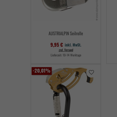
AUSTRIALPIN Seilrolle
9,95 €
inkl. MwSt.
zzgl. Versand
Lieferzeit:
10-14 Werktage
Preis
-20,01%
favorite_border